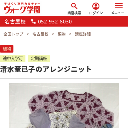
search
account_circle
講座検索
ログイン
メニュー
名古屋校
052-932-8030
call
全国トップ
名古屋校
編物
講座詳細
編物
途中入学可
定期講座
清水奎已子のアレンジニット