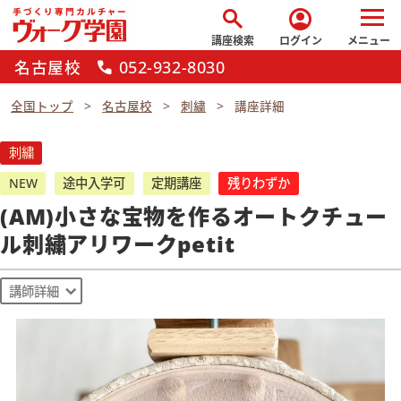
search
account_circle
講座検索
ログイン
メニュー
名古屋校
052-932-8030
call
全国トップ
名古屋校
刺繍
講座詳細
刺繍
NEW
途中入学可
定期講座
残りわずか
(AM)小さな宝物を作るオートクチュー
ル刺繍アリワークpetit
講師詳細