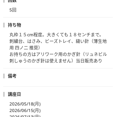
回数
ただけます。
現在は16課題をご用意しており、今後も新しい課題が追加さ
5回
れていく予定ですので、継続的にステップアップをお楽しみい
ただけます。
持ち物
丸枠１５cm程度。大きくても１８センチまで。

刺繍台、はさみ、ビーズトレイ、縫い針（薄生地
用 四ノ二 推奨）

お持ちの方はアリワーク用のかぎ針（リュネビル
刺しゅうのかぎ針は使えません）当日販売あり
備考
講座日
2026/05/18(月)
2026/06/15(月)
2026/07/13(月)