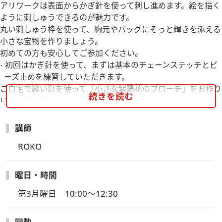
アリワークは表面からかぎ針を使って刺し進めます。絵を描く
ように刺しゅうできるのが魅力です。
丸い刺しゅう枠を使って、胸元やバッグにそっと輝きを添える
小さな宝物を作りましょう。
初めての方も安心してご参加ください。
初回はかぎ針を使って、まずは基本のチェーンステッチとビ
ーズ止めを練習していただきます。
ご自宅で縫い針を使って「小さな紫陽花のブローチ」をお作り
続きを読む
いただきます。
講師
★針になれていただく、紫陽花のブローチ。
★ビーズの連続刺しのトレーニング、オーバルブローチ
ROKO
★スパンコールの連続刺しのトレーニング、デイジーとミツバ
チのブローチ
曜日・時間
★細かなビーズを使うポニーのブローチ
第3月曜日　10:00～12:30
難易度に合わせて段階的に学んでいただけるようカリキュラ
ムを構成しています。基礎から応用へと順を追って学んでい