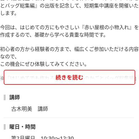
とバッグ総集編』の出版を記念して、短期集中講座を開催いた
します。
今回は、はじめての方にもやさしい『赤い屋根の小物入れ』を
作成するので、基礎から学べる貴重な時間です。
初心者の方から経験者の方まで、幅広くご参加いただける内容
なので、
この機会にぜひ体験してみてください。
続きを読む
※『はじめてでも作れるエコクラフトのかごとバッグ総集編』
ブティック社刊1,760円（税込)をご希望の方は、申込時に書籍
有をご選択ください。
講師
※石畳編みは時間がかかるので講座内では完成できない場合も
古木明美　講師
あります
予めご了承くださいませ。
曜日・時間
※定期講座受講生と一緒に学ぶ講座となります。予めご了承く
第2月曜日　10:30～12:30