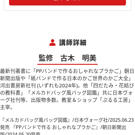
person
講師詳細
監修 古木 明美
最新刊著書に「PPバンドで作るおしゃれなプラかご」朝日
新聞出版や「紙バンドで作る日本のかご世界のかご大全」
河出書房新社刊 (いずれも2024年)。他「四だたみ・花結び
の教科書」「メルカドバッグ風バッグ図鑑」共に日本ヴォ
ーグ社刊等、出版物多数。教室＆ショップ「ぷるる工房」
主宰。
『メルカドバッグ風バッグ図鑑』/日本ヴォーグ社/2025.06.23
発売 『PPバンドで作る おしゃれなプラかご』/朝日新聞出
版/2024.05.20発売