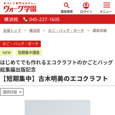
search
account_circle
講座検索
ログイン
メニュー
横浜校
045-227-1605
call
全国トップ
横浜校
かご・バッグ・ポーチ
講座詳細
かご・バッグ・ポーチ
NEW
短期集中講座
はじめてでも作れるエコクラフトのかごとバッグ
総集編出版記念
【短期集中】古木明美のエコクラフト
講師詳細