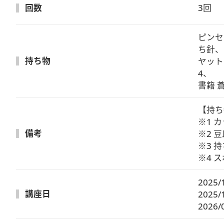
回数
3回
ピンセ
ち針、
持ち物
ヤット
4、

書籍 
【持ち
※1 カ
備考
※2 
※3 
※4 
2025/
講座日
2025/
2026/