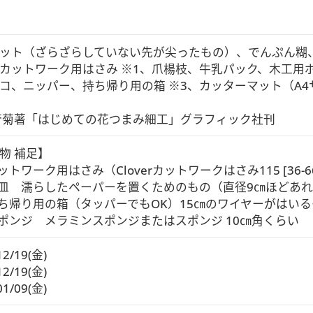
ット（ざらざらしていない先が尖ったもの）、でんぷん糊
カットワーク用はさみ ※1、爪楊枝、牛乳パック、木工用ボ
コ、ニッパー、持ち帰り用の箱 ※3、カッターマット（A4サ
蒼菊著「はじめての花つまみ細工」グラフィック社刊
物 補足】

ットワーク用はさみ（Cloverカットワークはさみ115 [36-6
豆皿　濡らしたペーパーを置くためのもの（直径9㎝ほどあれば
持ち帰り用の箱（タッパーでもOK）15㎝のワイヤーがはいる
スポンジ　メラミンスポンジまたはスポンジ 10㎝角くらい
12/19(金)
12/19(金)
01/09(金)