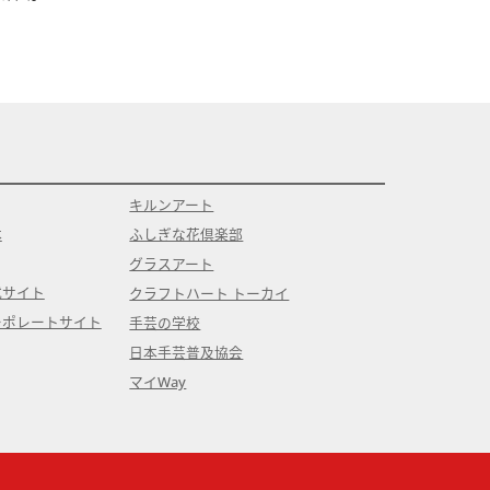
キルンアート
本
ふしぎな花倶楽部
グラスアート
式サイト
クラフトハート トーカイ
ーポレートサイト
手芸の学校
日本手芸普及協会
マイWay