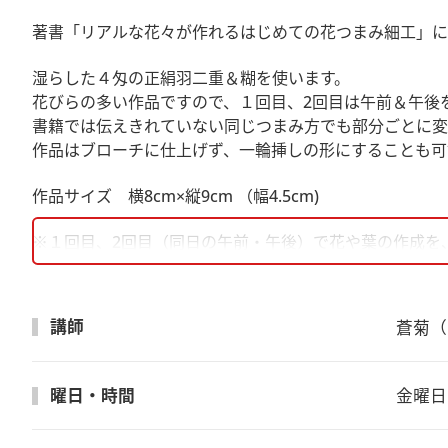
著書「リアルな花々が作れるはじめての花つまみ細工」に
湿らした４匁の正絹羽二重＆糊を使います。
花びらの多い作品ですので、１回目、2回目は午前＆午後
書籍では伝えきれていない同じつまみ方でも部分ごとに変
作品はブローチに仕上げず、一輪挿しの形にすることも可
作品サイズ 横8cm×縦9cm （幅4.5cm)
※１回目、2回目（同日の午前・午後）で花や葉の作成を
※ 進捗によっては、3回目までにご自宅で進めていただく
※つまみ細工経験者が対象です。中・上級者レベルの内容
※作品の色は変わる場合がございます。
講師
蒼菊（
曜日・時間
金曜日　1