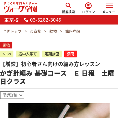
search
account_circle
講座検索
ログイン
メニュー
東京校
03-5282-3045
call
全国トップ
東京校
編物
講座詳細
編物
NEW
途中入学可
定期講座
満席
【増設】初心者さん向けの編み方レッスン
かぎ針編み 基礎コース Ｅ 日程 土曜
日クラス
講師詳細