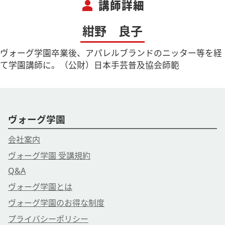
person
講師詳細
紺野 良子
ヴォーグ学園卒業後、アパレルブランドのニッター等を経
て学園講師に。（公財）日本手芸普及協会師範
ヴォーグ学園
会社案内
ヴォーグ学園 受講規約
Q&A
ヴォーグ学園とは
ヴォーグ学園のお得な制度
プライバシーポリシー