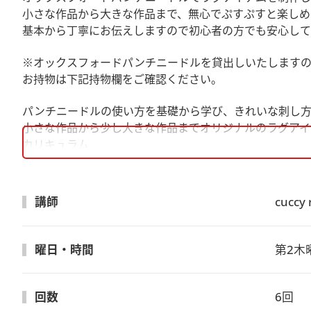
小さな作品から大きな作品まで、無心でぷすぷすと楽しめ
基本から丁寧にお伝えしますので初心者の方でも安心して
※オックスフォードパンチニードルを貸出しいたしますの
お持物は下記持物欄をご確認ください。
パンチニードルの使い方を基礎から学び、きれいな刺し方
小さな作品から少し大きな作品までオリジナルのラグアイ
カリキュラム
1回目：六角形ミニラグ
2～3回目：六角形マルチラグ
4回目：ふわふわもこもこのブローチ
講師
cuccy 
5～6回目：ラグポーチ
PMクラスはこちら
曜日・時間
第2木曜
回数
6回