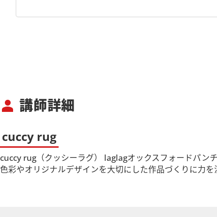
講師詳細
person
cuccy rug
cuccy rug（クッシーラグ） laglagオックスフ
色彩やオリジナルデザインを大切にした作品づくりに力を