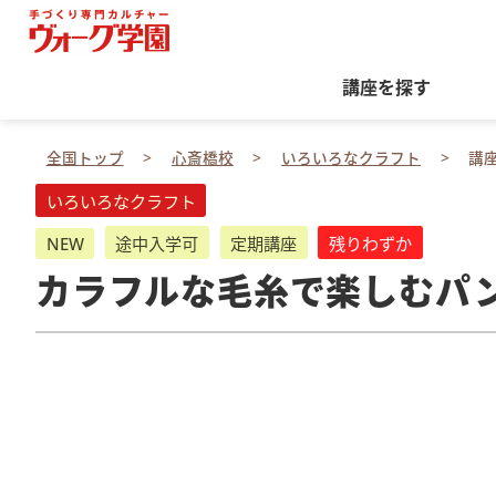
講座を探す
全国トップ
心斎橋校
いろいろなクラフト
講
いろいろなクラフト
NEW
途中入学可
定期講座
残りわずか
カラフルな毛糸で楽しむパ