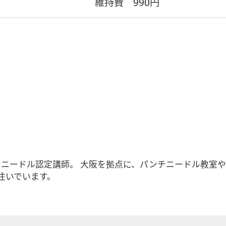
維持費
990円
ォードパンチニードル認定講師。 大阪を拠点に、パンチニードル
注いでいます。