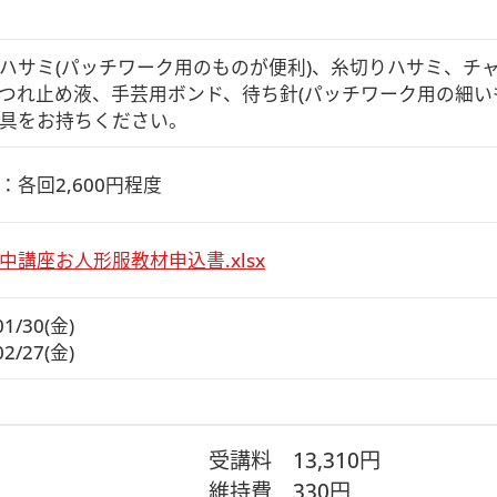
ハサミ(パッチワーク用のものが便利)、糸切りハサミ、チャ
つれ止め液、手芸用ボンド、待ち針(パッチワーク用の細い
具をお持ちください。
：各回2,600円程度
中講座お人形服教材申込書.xlsx
01/30(金)
02/27(金)
受講料
13,310円
維持費
330円