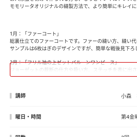
モモリータオリジナルの縫製方法で、より簡単にキレイに
1月：「ファーコート」
総裏仕立てのファーコートです。ファーの縫い方、縫い代
サンプルは6枚はぎのデザインですが、簡単な戦後見下ろ
2月：「フリル袖の上ゼットバルーンワンピース」
ジョーゼットの裁断の仕方や扱い方、ステッチを表に出さ
講師
小森　
曜日・時間
第4金曜