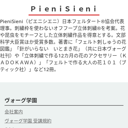
ＰｉｅｎｉＳｉｅｎｉ
PieniSieni（ピエニシエニ）日本フェルタート®協会代表
理事。刺繍枠を使わないオフフープ立体刺繍®を考案。花
や昆虫をモチーフとした立体刺繍作品を得意とする。文部
科学大臣賞ほか受賞多数。著書に「フェルト刺しゅうの花
図鑑」「針がいらない いとまき花」（共に日本ヴォーグ
社刊）や「立体刺繍で作る12カ月の花のアクセサリー（Ｋ
ＡＤＯＫＡＷＡ）」「フェルトで作る大人の花１０１（ブ
ティック社）」など12冊。
ヴォーグ学園
会社案内
ヴォーグ学園 受講規約