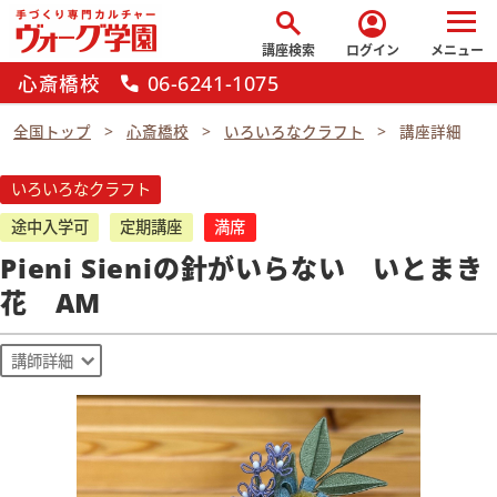
search
account_circle
講座検索
ログイン
メニュー
心斎橋校
06-6241-1075
call
全国トップ
心斎橋校
いろいろなクラフト
講座詳細
いろいろなクラフト
途中入学可
定期講座
満席
Pieni Sieniの針がいらない いとまき
花 AM
講師詳細