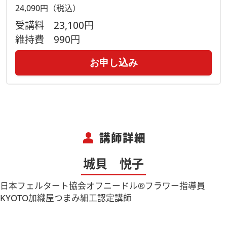
24,090円（税込）
受講料
23,100円
維持費
990円
お申し込み
person
講師詳細
城貝 悦子
日本フェルタート協会オフニードル®️フラワー指導員
KYOTO加織屋つまみ細工認定講師