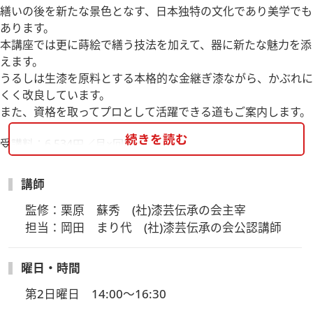
繕いの後を新たな景色となす、日本独特の文化であり美学でも
あります。
本講座では更に蒔絵で繕う技法を加えて、器に新たな魅力を添
えます。
うるしは生漆を原料とする本格的な金継ぎ漆ながら、かぶれに
くく改良しています。
また、資格を取ってプロとして活躍できる道もご案内します。
続きを読む
受講料：6,534円／月×回数
教材費：2,970円／月×回数 （純金、彩箔、うるし、溶剤、
粉、油 他）
講師
初回セット代：5,940円（税込）（練習皿、筆セット、真綿セ
監修：栗原　蘇秀　(社)漆芸伝承の会主宰　

ット、スポンジ）
担当：岡田　まり代　(社)漆芸伝承の会公認講師
道具：道具セット 19,800円（税込）（金継刀、紙ヤスリセ
ット、手板、木ベラ、ゴムベラ、パレット、輪島黒朱箸 他）
※道具は基本購入をして頂きますが、レンタルも可能です。道
曜日・時間
具レンタル代 660円／月×回数
第2日曜日　14:00～16:30
全6回で一通りの工程を行います。