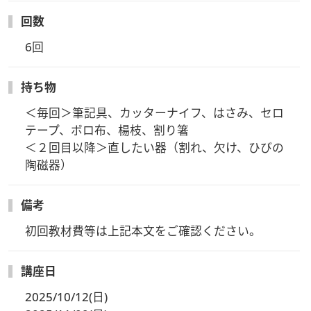
講座内体験開催中
回数
講師が準備した「欠けた器」を金繕いで仕上げます。
6回
日本の伝統工芸の世界を体験してみませんか。
---------------------------------------------------------
日程：定期講座開催日からご希望のお日にちをお選び下さい。
持ち物
時間：15:00～16:30
＜毎回＞筆記具、カッターナイフ、はさみ、セロ
参加費：8,295円（税込）
テープ、ボロ布、楊枝、割り箸

持ち物：筆記用具、エプロン、お持ち帰り用箱(10㎝四方程
＜２回目以降＞直したい器（割れ、欠け、ひびの
度) ハサミ、つまようじ、白布(8cm角)5枚、セロテープ
---------------------------------------------------------
陶磁器）
【講座内体験のお申込み方法】
お電話で受付中です。下記のお電話番号よりお申込みくださ
備考
い。
ヴォーグ学園心斎橋校
初回教材費等は上記本文をご確認ください。
06-6241-1075
講座日
2025/10/12(日)