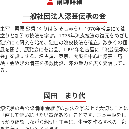
person
講師詳細
一般社団法人漆芸伝承の会
主宰 栗原 蘇秀 (くりはら そしゅう） 1970年輪島にて漆
塗りと加飾の技法を学ぶ。1975年漆皮技法の復元をめざし
独学にて研究を始め、独自の漆皮技法を確立。数多くの個
展を開き、展覧会にも出品。1994年名古屋に「漆芸伝承の
会」を設立する。名古屋、東京、大阪を中心に漆芸・蒔
絵・金継ぎの講座を多数開設、漆の魅力を広く発信してい
る。
岡田 まり代
漆伝承の会公認講師 金継ぎの技法を学ぶ上で大切なことは
「直して使い続けたい器がある」ことです。基本手順をし
っかり確認しながら親切・丁寧に、生活を作るすべの一部
をお伝えしたいと考えます。