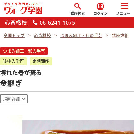
search
account_circle
講座検索
ログイン
メニュー
心斎橋校
06-6241-1075
call
全国トップ
心斎橋校
つまみ細工・和の手芸
講座詳細
つまみ細工・和の手芸
途中入学可
定期講座
壊れた器が蘇る
金継ぎ
講師詳細