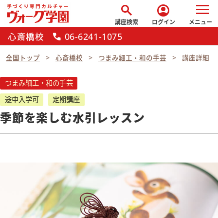
search
account_circle
講座検索
ログイン
メニュー
心斎橋校
06-6241-1075
call
全国トップ
心斎橋校
つまみ細工・和の手芸
講座詳細
つまみ細工・和の手芸
途中入学可
定期講座
季節を楽しむ水引レッスン