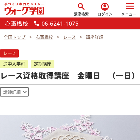
search
account_circle
講座検索
ログイン
メニュー
心斎橋校
06-6241-1075
call
全国トップ
心斎橋校
レース
講座詳細
レース
途中入学可
定期講座
レース資格取得講座 金曜日 （一日）
講師詳細