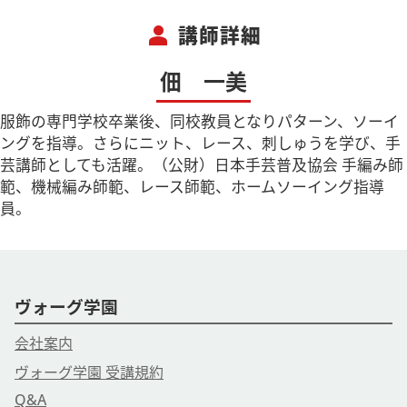
person
講師詳細
佃 一美
服飾の専門学校卒業後、同校教員となりパターン、ソーイ
ングを指導。さらにニット、レース、刺しゅうを学び、手
芸講師としても活躍。（公財）日本手芸普及協会 手編み師
範、機械編み師範、レース師範、ホームソーイング指導
員。
ヴォーグ学園
会社案内
ヴォーグ学園 受講規約
Q&A