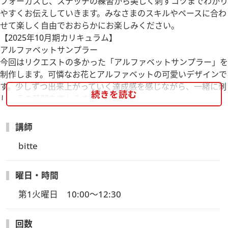
フォーカスし、ステッチの練習から美しく刺すコツまでわかり
やすくお伝えしていきます。みなさまのスキルやペースに合わ
せて楽しく自由でおおらかにお楽しみください。
【2025年10月期カリキュラム】
アルファベットサンプラー
今回はリクエストの多かった「アルファベットサンプラー」を
制作します。可憐なお花とアルファベットの可愛いデザインで
す。少しずつ出来上がっていく達成感を感じながら、一緒に刺
続きを読む
しゅうの時間を楽しみましょう。
【2025年10月期カリキュラム】
アルファベットサンプラー
講師
今回はリクエストの多かった「アルファベットサンプラー」を
bitte
制作します。可憐なお花とアルファベットの可愛いデザインで
す。少しずつ出来上がっていく達成感を感じながら、一緒に刺
しゅうの時間を楽しみましょう。
曜日・時間
第1火曜日　10:00～12:30
回数