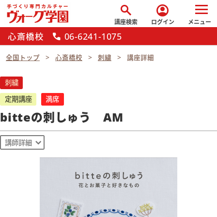
search
account_circle
講座検索
ログイン
メニュー
心斎橋校
06-6241-1075
call
全国トップ
心斎橋校
刺繍
講座詳細
刺繍
定期講座
満席
bitteの刺しゅう AM
講師詳細