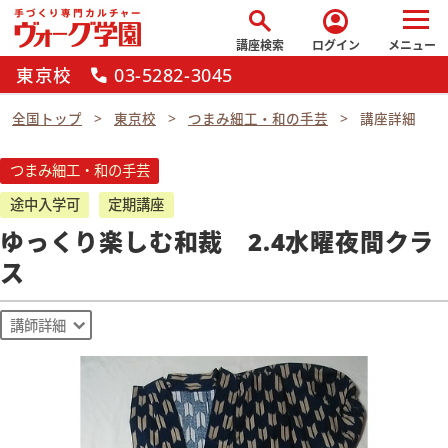
search
account_circle
講座検索
ログイン
メニュー
東京校
03-5282-3045
call
全国トップ
東京校
つまみ細工・和の手芸
講座詳細
つまみ細工・和の手芸
途中入学可
定期講座
ゆっくり楽しむ和裁 2.4水曜夜間クラ
ス
講師詳細