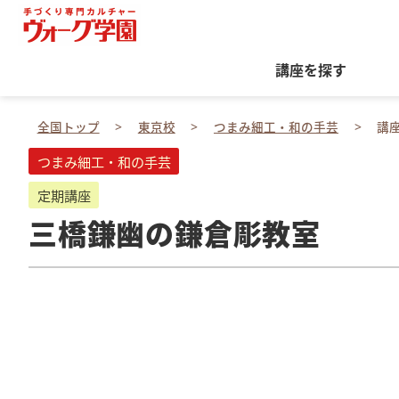
講座を探す
全国トップ
東京校
つまみ細工・和の手芸
講
つまみ細工・和の手芸
定期講座
三橋鎌幽の鎌倉彫教室