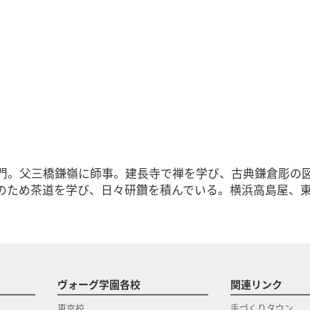
門。父三橋鎌嶺に師事。建長寺で禅を学び、古典鎌倉彫の
のため茶道を学び、日々研鑽を積んでいる。横浜高島屋、
ヴォーグ学園各校
関連リンク
東京校
手づくりタウン