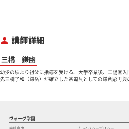
講師詳細
person
三橋 鎌幽
幼少の頃より祖父に指導を受ける。大学卒業後、二陽堂入
先三橋了和（鎌岳）が確立した茶道具としての鎌倉彫再興
ヴォーグ学園
会社案内
プライバシーポリシー