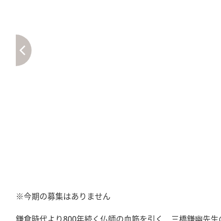
※今期の募集はありません
鎌倉時代より800年続く仏師の血筋を引く 三橋鎌幽先生