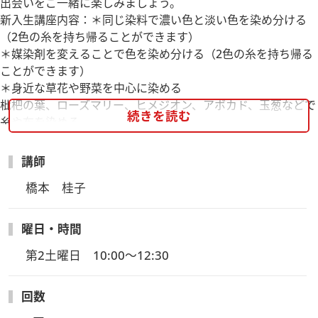
出会いをご一緒に楽しみましょう。
新入生講座内容：＊同じ染料で濃い色と淡い色を染め分ける
（2色の糸を持ち帰ることができます）
＊媒染剤を変えることで色を染め分ける（2色の糸を持ち帰る
ことができます）
＊身近な草花や野菜を中心に染める
枇杷の葉、ローズマリー、ヒメジオン、アボカド、玉葱などで
続きを読む
糸や布を染める
講師
橋本　桂子
曜日・時間
第2土曜日　10:00～12:30
回数