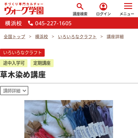
search
account_circle
講座検索
ログイン
メニュー
横浜校
045-227-1605
call
全国トップ
横浜校
いろいろなクラフト
講座詳細
いろいろなクラフト
途中入学可
定期講座
草木染め講座
講師詳細