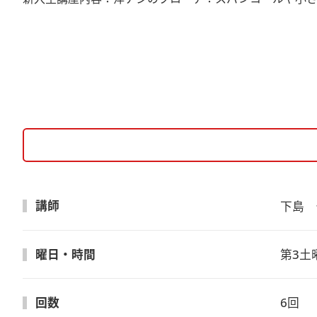
講師
下島　
曜日・時間
第3土曜
回数
6回