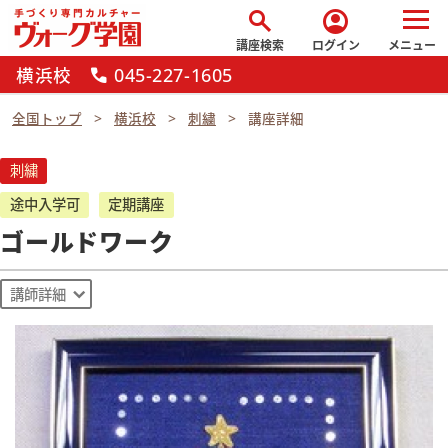
search
account_circle
講座検索
ログイン
メニュー
横浜校
045-227-1605
call
全国トップ
横浜校
刺繍
講座詳細
刺繍
途中入学可
定期講座
ゴールドワーク
講師詳細