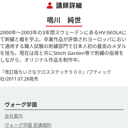
person
講師詳細
鳴川 純世
2000年～2003年の3年間スウェーデンにあるHV-SKOLAに
て刺繍と織を学ぶ。卒業作品が評価されヨーロッパにおい
て通用する職人試験の刺繍部門で日本人初の最高のメダル
を授与。現在は母と共にStitch Garden等で刺繍の指導を
しながら、オリジナル作品を制作中。
『改訂版ちいさなクロスステッチ５００』/ブティック
社/2011.07.28発売
ヴォーグ学園
会社案内
ヴォーグ学園 受講規約