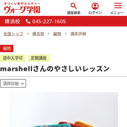
search
account_circle
講座検索
ログイン
メニュー
横浜校
045-227-1605
call
全国トップ
横浜校
編物
講座詳細
編物
途中入学可
定期講座
marshellさんのやさしいレッスン
講師詳細