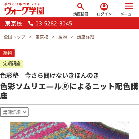
search
account_circle
講座検索
ログイン
メニュー
東京校
03-5282-3045
call
全国トップ
東京校
編物
講座詳細
編物
定期講座
色彩塾 今さら聞けないきほんのき
色彩ソムリエ―ル🄬によるニット配色講
座
講師詳細