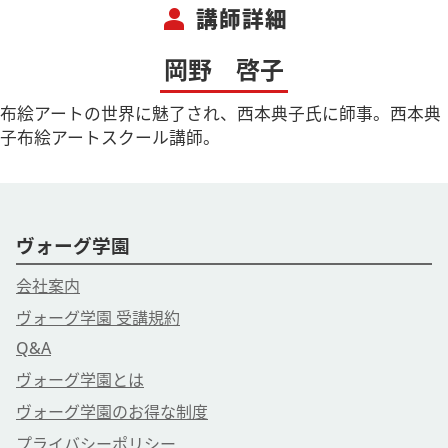
person
講師詳細
岡野 啓子
布絵アートの世界に魅了され、西本典子氏に師事。西本典
子布絵アートスクール講師。
ヴォーグ学園
会社案内
ヴォーグ学園 受講規約
Q&A
ヴォーグ学園とは
ヴォーグ学園のお得な制度
プライバシーポリシー