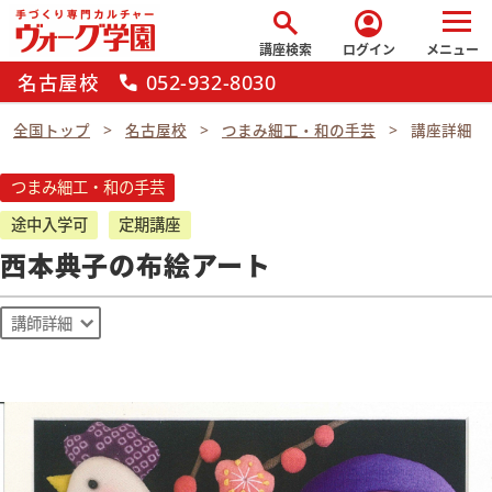
search
account_circle
講座検索
ログイン
メニュー
名古屋校
052-932-8030
call
全国トップ
名古屋校
つまみ細工・和の手芸
講座詳細
つまみ細工・和の手芸
途中入学可
定期講座
西本典子の布絵アート
講師詳細