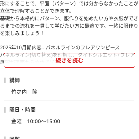
形にすることで、平面（パターン）では分からなかったことが
立体で理解することができます。
基礎から本格的にパターン、服作りを始めたい方や衣服ができ
るまでの流れを一貫して学びたい方に最適です。一緒に服作り
を楽しみましょう！
2025年10月期内容…パネルラインのフレアワンピース
パネルライン(切り替え)を理解し、タイトシルエット+フレア
続きを読む
展開が平面から立体で学べます。
今後ジャケットを作りたい方の練習にもなります。
トワル(仮縫い)を組み、パターン修正まで行います。
講師
修正〜パターン完成が目的なので本縫いまでは行いません。
竹之内　瞳
曜日・時間
金曜　10:00～15:00