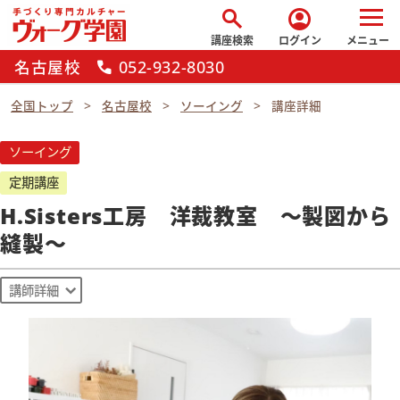
search
account_circle
講座検索
ログイン
メニュー
名古屋校
052-932-8030
call
全国トップ
名古屋校
ソーイング
講座詳細
ソーイング
定期講座
H.Sisters工房 洋裁教室 〜製図から
縫製〜
講師詳細