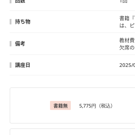
回数
1回
書籍『
持ち物
は、ピ
教材費
備考
欠席の
講座日
2025/
書籍無
5,775円（税込）