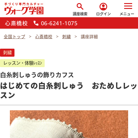
search
account_circle
講座検索
ログイン
メニュー
心斎橋校
06-6241-1075
call
全国トップ
心斎橋校
刺繍
講座詳細
刺繍
レッスン・体験ﾚｯｽﾝ
白糸刺しゅうの飾りカフス
はじめての白糸刺しゅう おためしレッ
スン