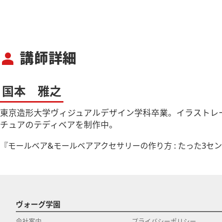
講師詳細
person
国本 雅之
東京造形大学ヴィジュアルデザイン学科卒業。イラストレ
チュアのテディベアを制作中。
『モールベア&モールベアアクセサリーの作り方 : たった3センチの
ヴォーグ学園
会社案内
プライバシーポリシー