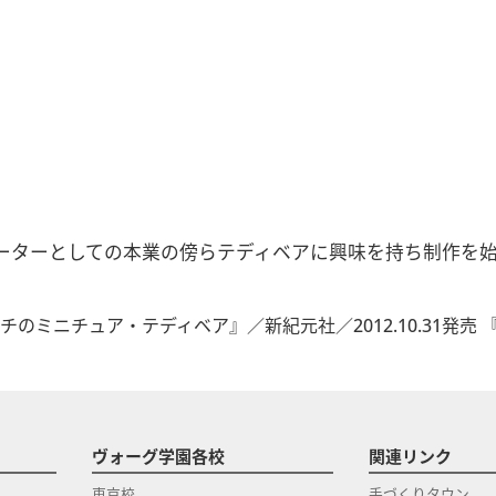
ーターとしての本業の傍らテディベアに興味を持ち制作を
ミニチュア・テディベア』／‎新紀元社／2012.10.31発売 『
ヴォーグ学園各校
関連リンク
東京校
手づくりタウン