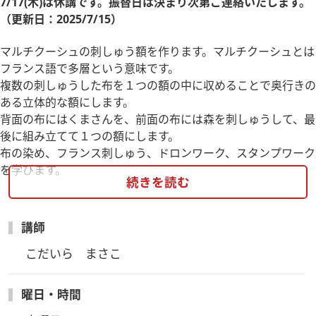
7/17(木)は休講です。振替日は決まり次第ご連絡いたします。
（更新日：2025/7/15）
マルチクーシュの刺しゅう額を作ります。マルチクーシュとは
フランス語で多層という意味です。
複数の刺しゅうした布を１つの額の中に収めることで奥行きの
ある立体的な額にします。
背面の布にはくまさんを、前面の布には森を刺しゅうして、最
後に組み立てて１つの額にします。
布の染め、フランス刺しゅう、ドロンワーク、スタンプワーク
を学びます。
続きを読む
※額の大きさは約19×15cm程度
講師
1回目：刺しゅう布の染め、ドロンワーク１、スタンプワーク
１
こだいら　まさこ
2回目：フランス刺しゅう１、ドロンワーク２
3回目 フランス刺しゅう２、スタンプワーク２、額装
曜日・時間