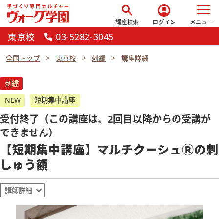
search
account_circle
講座検索
ログイン
メニュー
東京校
03-5282-3045
call
全国トップ
東京校
刺繍
講座詳細
刺繍
NEW
短期集中講座
受付終了（この講座は、2回目以降からの受講が
できません）
【短期集中講座】マルチクーシュⓇの刺
しゅう額
講師詳細