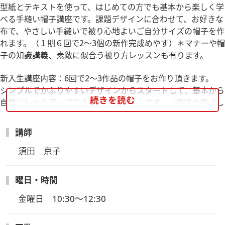
型紙とテキストを使って、はじめての方でも基本から楽しく学
べる手縫い帽子講座です。課題デザインに合わせて、お好きな
布で、やさしい手縫いで被り心地よいご自分サイズの帽子を作
れます。（１期６回で2～3個の新作完成めやす）＊マナーや帽
子の知識講義、素敵に似合う被り方レッスンも有ります。
新入生講座内容：6回で2～3作品の帽子をお作り頂きます。
シンプルでかぶりやすいデザインからスタートして、基本から
続きを読む
自然にレベルアップできるカリキュラムです。（課題を飛ばし
て、次の作品を製作したり、自由なデザイン製作は出来ませ
ん）
講師
1作目 自由にかぶれるソフトトーク型
2作目 シンプルでかぶりやすい基本のクロッシェ型
須田　京子
3作目 カジュアルにも、フォーマルにもなるターバン型
他ベレー帽、ハンチング、キャスケットなど
曜日・時間
金曜日　10:30～12:30