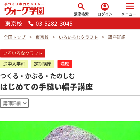
search
account_circle
講座検索
ログイン
メニュー
東京校
03-5282-3045
call
全国トップ
東京校
いろいろなクラフト
講座詳細
いろいろなクラフト
途中入学可
定期講座
満席
つくる・かぶる・たのしむ
はじめての手縫い帽子講座
講師詳細