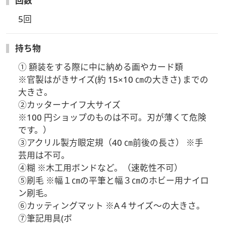
回数
5回
持ち物
① 額装をする際に中に納める画やカード類  

※官製はがきサイズ(約 15×10 ㎝の大きさ) までの
大きさ。 

②カッターナイフ大サイズ 

※100 円ショップのものは不可。刃が薄くて危険
です。） 

③アクリル製方眼定規（40 ㎝前後の長さ） ※手
芸用は不可。 

④糊 ※木工用ボンドなど。（速乾性不可） 

⑤刷毛 ※幅１㎝の平筆と幅３㎝のホビー用ナイロ
ン刷毛。 

⑥カッティングマット ※A４サイズ～の大きさ。 

⑦筆記用具(ボ