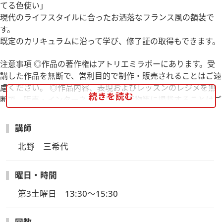
てる色使い」
現代のライフスタイルに合ったお洒落なフランス風の額装で
す。
既定のカリキュラムに沿って学び、修了証の取得もできます。
注意事項 ◎作品の著作権はアトリエミラボーにあります。受
講した作品を無断で、営利目的で制作・販売されることはご遠
慮ください。 ◎作品内容、表現およびレッスンのレジメを無
続きを読む
断で、販売・インターネット上や出版物等に掲載することはご
遠慮ください。
新入生講座内容：1.ビゾー45°ドゥーブル・パスパルトゥ・レ
講師
リーフ
北野　三希代
2.ドゥーブル90°ドゥーブル・パスパルトゥフィレ・シンプル
パスパルトゥ上のレリーフ
3.ミニ・パスパルトゥとパヴェ 底のカルトネット上のゴルジ
曜日・時間
ュ箱仕立て
第3土曜日　13:30～15:30