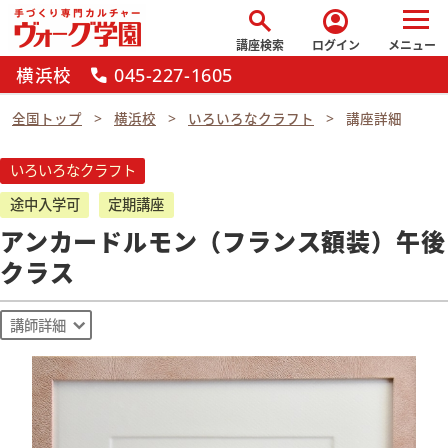
search
account_circle
講座検索
ログイン
メニュー
横浜校
045-227-1605
call
全国トップ
横浜校
いろいろなクラフト
講座詳細
いろいろなクラフト
途中入学可
定期講座
アンカードルモン（フランス額装）午後
クラス
講師詳細