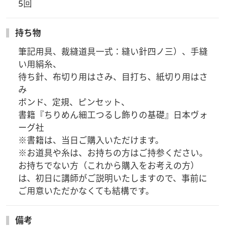
5回
持ち物
筆記用具、裁縫道具一式：縫い針四ノ三）、手縫
い用絹糸、

待ち針、布切り用はさみ、目打ち、紙切り用はさ
み

ボンド、定規、ピンセット、

書籍『ちりめん細工つるし飾りの基礎』日本ヴォ
ーグ社

※書籍は、当日ご購入いただけます。

※お道具や糸は、お持ちの方はご持参ください。
お持ちでない方（これから購入をお考えの方）
は、初日に講師がご説明いたしますので、事前に
ご用意いただかなくても結構です。
備考