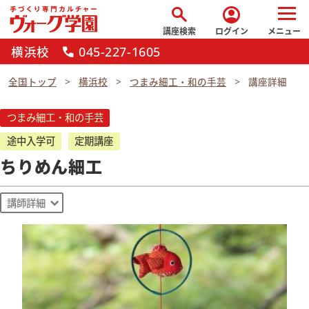
search
account_circle
講座検索
ログイン
メニュー
横浜校
045-227-1605
call
全国トップ
横浜校
つまみ細工・和の手芸
講座詳細
つまみ細工・和の手芸
途中入学可
定期講座
ちりめん細工
講師詳細