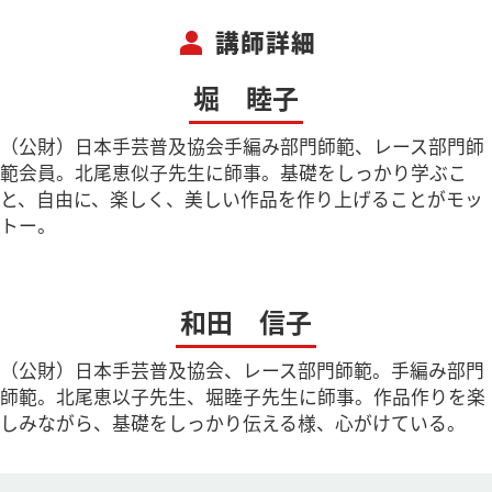
person
講師詳細
堀 睦子
（公財）日本手芸普及協会手編み部門師範、レース部門師
範会員。北尾恵似子先生に師事。基礎をしっかり学ぶこ
と、自由に、楽しく、美しい作品を作り上げることがモッ
トー。
和田 信子
（公財）日本手芸普及協会、レース部門師範。手編み部門
師範。北尾恵以子先生、堀睦子先生に師事。作品作りを楽
しみながら、基礎をしっかり伝える様、心がけている。