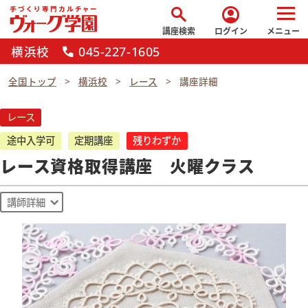
search
account_circle
講座検索
ログイン
メニュー
横浜校
045-227-1605
call
全国トップ
横浜校
レース
講座詳細
レース
途中入学可
定期講座
残りわずか
レース資格取得講座 火曜クラス
講師詳細