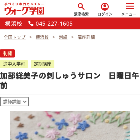
search
account_circle
講座検索
ログイン
メニュー
横浜校
045-227-1605
call
全国トップ
横浜校
刺繍
講座詳細
刺繍
途中入学可
定期講座
加部総美子の刺しゅうサロン 日曜日午
前
講師詳細