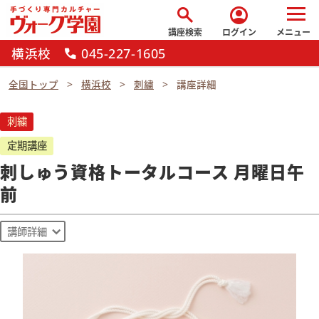
search
account_circle
講座検索
ログイン
メニュー
横浜校
045-227-1605
call
全国トップ
横浜校
刺繍
講座詳細
刺繍
定期講座
刺しゅう資格トータルコース 月曜日午
前
講師詳細