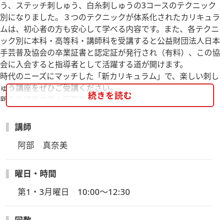
う、ステッチ刺しゅう、白糸刺しゅうの3コースのテクニック
別になりました。３つのテクニックが体系化されたカリキュラ
ムは、初心者の方も安心して学べる内容です。また、各テクニ
ック別に本科・高等科・講師科を受講すると公益財団法人日本
手芸普及協会の卒業証書と認定証が発行され（有料）、この協
会に入会すると指導者として活躍する道が開けます。
時代のニーズにマッチした「新カリキュラム」で、楽しい刺し
ゅう講座をぜひご受講ください。
続きを読む
新入生講座内容：区限刺しゅう
クロスステッチⅠ・キャンバスワークⅠ・ブラックワーク・ス
ウェーデン刺しゅう 他
講師
阿部　真奈美
曜日・時間
第1・3月曜日　10:00～12:30