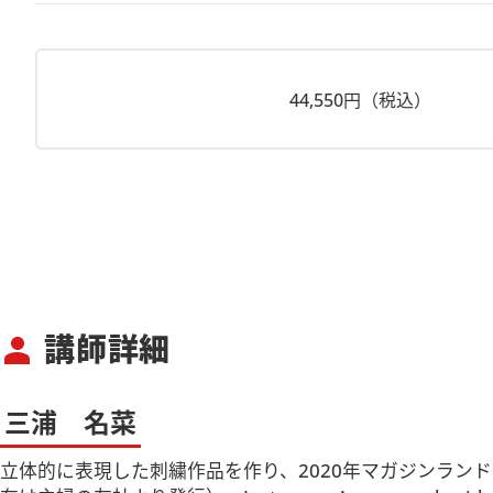
44,550円（税込）
講師詳細
person
三浦 名菜
立体的に表現した刺繍作品を作り、2020年マガジンランド主