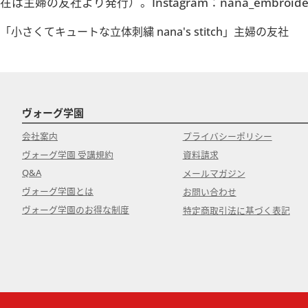
在は主婦の友社より発行）。Instagram：nana_embro
「小さくてキュートな立体刺繍 nana's stitch」主婦の友社
ヴォーグ学園
会社案内
プライバシーポリシー
ヴォーグ学園 受講規約
資料請求
Q&A
メールマガジン
ヴォーグ学園とは
お問い合わせ
ヴォーグ学園のお得な制度
特定商取引法に基づく表記