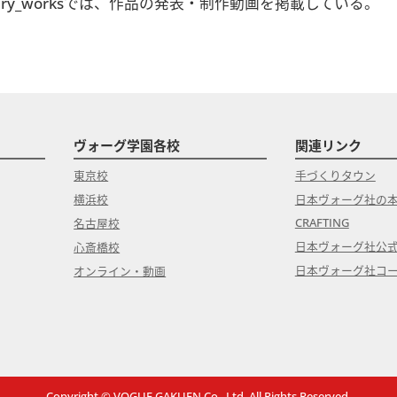
idery_worksでは、作品の発表・制作動画を掲載している。
ヴォーグ学園各校
関連リンク
東京校
手づくりタウン
横浜校
日本ヴォーグ社の
CRAFTING
名古屋校
日本ヴォーグ社公
心斎橋校
日本ヴォーグ社コ
オンライン・動画
Copyright © VOGUE GAKUEN Co., Ltd. All Rights Reserved.