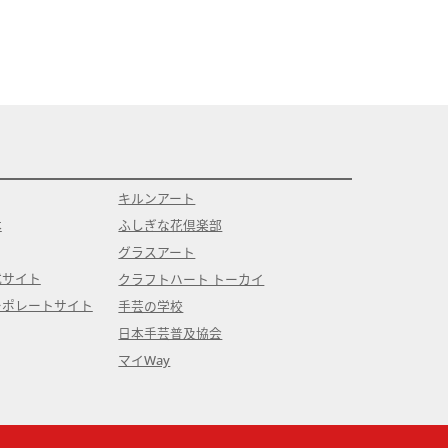
キルンアート
本
ふしぎな花倶楽部
グラスアート
式サイト
クラフトハート トーカイ
ーポレートサイト
手芸の学校
日本手芸普及協会
マイWay