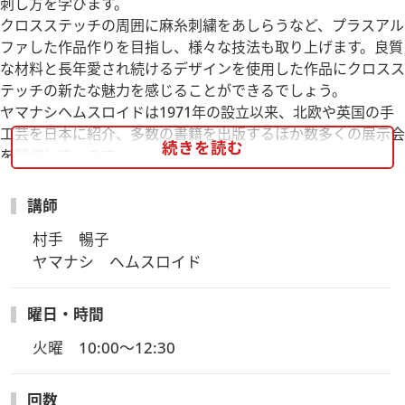
刺し方を学びます。
クロスステッチの周囲に麻糸刺繍をあしらうなど、プラスアル
ファした作品作りを目指し、様々な技法も取り上げます。良質
な材料と長年愛され続けるデザインを使用した作品にクロスス
テッチの新たな魅力を感じることができるでしょう。
ヤマナシヘムスロイドは1971年の設立以来、北欧や英国の手
工芸を日本に紹介、多数の書籍を出版するほか数多くの展示会
続きを読む
を開催しています。
新入生講座内容：・青リンゴのクロスステッチをヘムかがりの
講師
ドイリーに仕立てる。
村手　暢子

・アネモネのクロスステッチ
ヤマナシ　ヘムスロイド
※カリキュラムは変更する場合がございますのでご了承下さ
い。
曜日・時間
火曜　10:00～12:30
回数