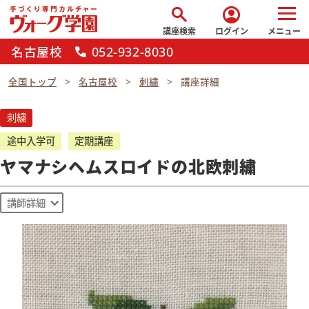
search
account_circle
講座検索
ログイン
メニュー
名古屋校
052-932-8030
call
全国トップ
名古屋校
刺繍
講座詳細
刺繍
途中入学可
定期講座
ヤマナシヘムスロイドの北欧刺繍
講師詳細