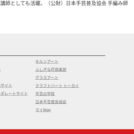
講師としても活躍。（公財）日本手芸普及協会 手編み師
キルンアート
本
ふしぎな花倶楽部
グラスアート
式サイト
クラフトハート トーカイ
ーポレートサイト
手芸の学校
日本手芸普及協会
マイWay