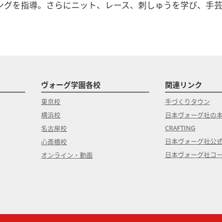
ングを指導。さらにニット、レース、刺しゅうを学び、手芸
。
ヴォーグ学園各校
関連リンク
東京校
手づくりタウン
横浜校
日本ヴォーグ社の
CRAFTING
名古屋校
日本ヴォーグ社公
心斎橋校
日本ヴォーグ社コ
オンライン・動画