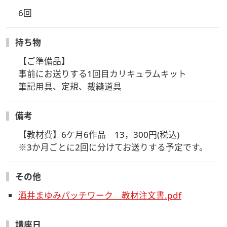
解いただいた上でご参加ください。
6回
【アーカイブ視聴】
開催日より2週間は当日配信したZoom講習のアーカイブ視聴
持ち物
をしていただくことができます。アーカイブ視聴方法につきま
しては、レッスン終了後にメールにてご案内させていただきま
【ご準備品】

す。
事前にお送りする1回目カリキュラムキット

筆記用具、定規、裁縫道具
【注意事項】
授業は日本語のみで行います。
備考
日本国内在住の方のみご参加いただけます。
【教材費】6ケ月6作品　13，300円(税込)

※3か月ごとに2回に分けてお送りする予定です。
その他
酒井まゆみパッチワーク 教材注文書.pdf
講座日