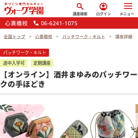
search
account_circle
講座検索
ログイン
メニュー
心斎橋校
06-6241-1075
call
全国トップ
心斎橋校
パッチワーク・キルト
講座詳細
パッチワーク・キルト
途中入学可
定期講座
【オンライン】酒井まゆみのパッチワー
クの手ほどき