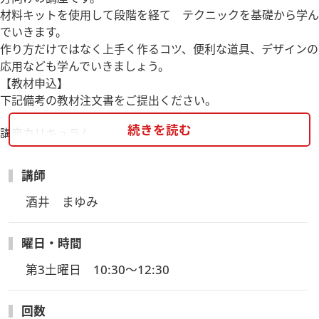
材料キットを使用して段階を経て テクニックを基礎から学ん
でいきます。
作り方だけではなく上手く作るコツ、便利な道具、デザインの
応用なども学んでいきましょう。
【教材申込】
下記備考の教材注文書をご提出ください。
続きを読む
講座カリキュラム
10月「パックン口金のポーチ」(色選択可)
11月「ハサミケース」
講師
12月「ペンケース」（NEWアイテム）
01月「巾着」(NEWアイテム)
酒井　まゆみ
02月「トートバッグ」(色選択可)
03月「バニティポーチ・ミニ」(NEWアイテム)
曜日・時間
【受講方法】
第3土曜日　10:30～12:30
ビデオ・Web会議アプリケーション「Zoom meeting」を使用
します。Zoomのサービス、機能、セキュリティ等を各自ご理
回数