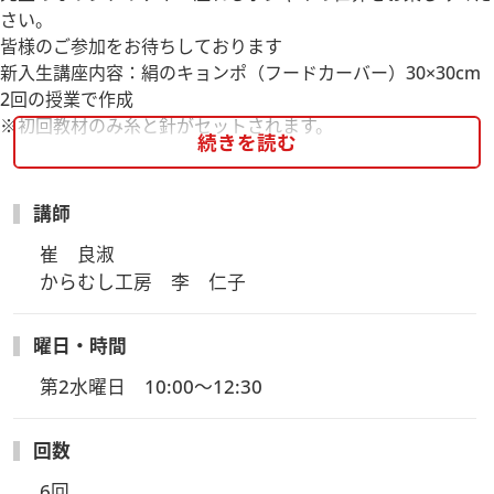
さい。
皆様のご参加をお待ちしております
新入生講座内容：絹のキョンポ（フードカーバー）30×30cm
2回の授業で作成
※初回教材のみ糸と針がセットされます。
続きを読む
■カリキュラムに沿ってスキルアップしていきます。
講師
崔　良淑

からむし工房　李　仁子
曜日・時間
第2水曜日　10:00～12:30
回数
6回