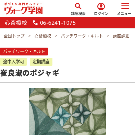
search
account_circle
講座検索
ログイン
メニュー
心斎橋校
06-6241-1075
call
全国トップ
心斎橋校
パッチワーク・キルト
講座詳細
パッチワーク・キルト
途中入学可
定期講座
崔良淑のポジャギ