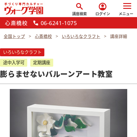
search
account_circle
講座検索
ログイン
メニュー
心斎橋校
06-6241-1075
call
全国トップ
心斎橋校
いろいろなクラフト
講座詳細
いろいろなクラフト
途中入学可
定期講座
膨らませないバルーンアート教室