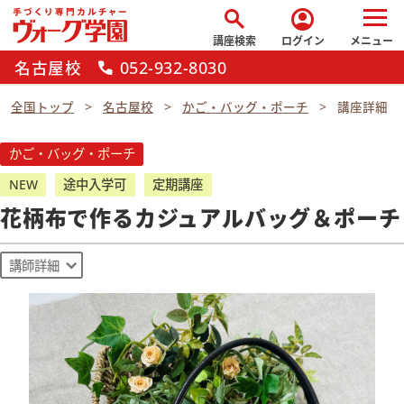
search
account_circle
講座検索
ログイン
メニュー
名古屋校
052-932-8030
call
全国トップ
名古屋校
かご・バッグ・ポーチ
講座詳細
かご・バッグ・ポーチ
NEW
途中入学可
定期講座
花柄布で作るカジュアルバッグ＆ポーチ
講師詳細