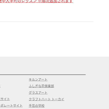
・途中入学可のレッスン ※順次追加されます
キルンアート
本
ふしぎな花倶楽部
グラスアート
式サイト
クラフトハート トーカイ
ーポレートサイト
手芸の学校