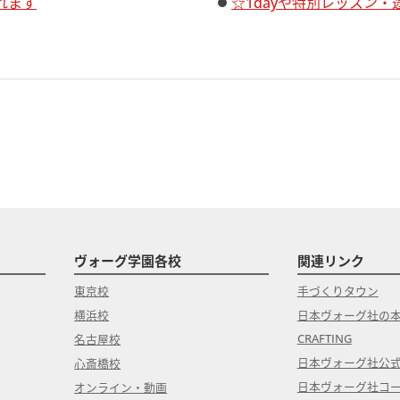
れます
☆1dayや特別レッスン
ヴォーグ学園各校
関連リンク
東京校
手づくりタウン
横浜校
日本ヴォーグ社の
CRAFTING
名古屋校
日本ヴォーグ社公
心斎橋校
日本ヴォーグ社コ
オンライン・動画