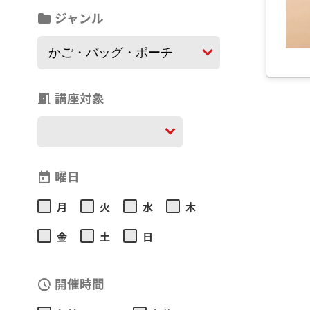
ジャンル
folder
講座対象
meeting_room
曜日
today
月
火
水
木
金
土
日
開催時間
pace