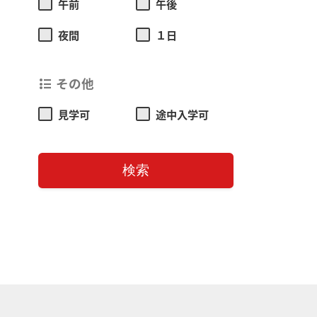
午前
午後
夜間
１日
その他
format_list_bulleted
見学可
途中入学可
検索