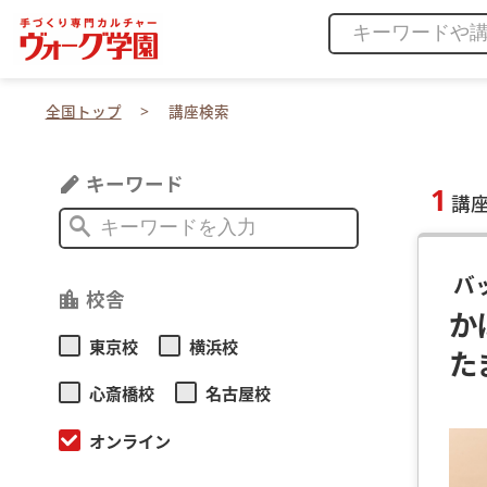
全国トップ
講座検索
キーワード
edit
1
講
search
バ
校舎
location_city
か
東京校
横浜校
た
心斎橋校
名古屋校
オンライン