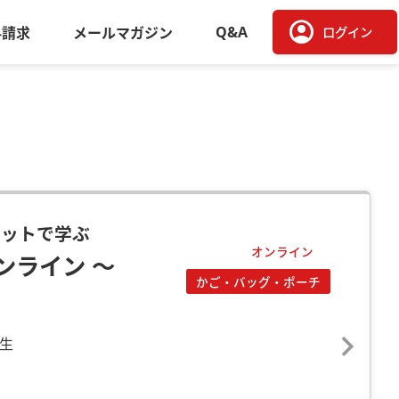
account_circle
Q&A
料請求
メールマガジン
ログイン
キットで学ぶ
オンライン
ンライン ～
かご・バッグ・ポーチ
生