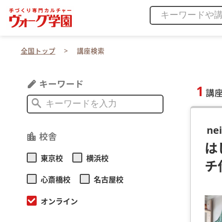
全国トップ
講座検索
キーワード
edit
1
講
search
n
校舎
location_city
は
東京校
横浜校
チ
心斎橋校
名古屋校
オンライン