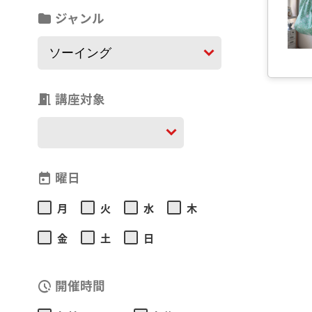
ジャンル
folder
講座対象
meeting_room
曜日
today
月
火
水
木
金
土
日
開催時間
pace