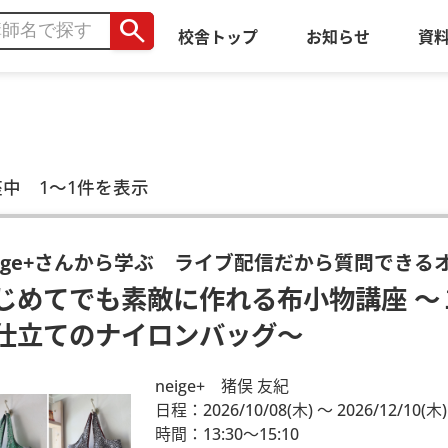
search
校舎トップ
お知らせ
資
座中 1～1件を表示
eige+さんから学ぶ ライブ配信だから質問でき
じめてでも素敵に作れる布小物講座 ～
仕立てのナイロンバッグ～
neige+ 猪俣 友紀
日程：2026/10/08
(木)
～ 2026/12/10
(木)
時間：13:30～15:10