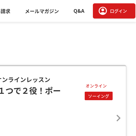
account_circle
Q&A
料請求
メールマガジン
ログイン
るオンラインレッスン
オンライン
１つで２役！ポー
ソーイング