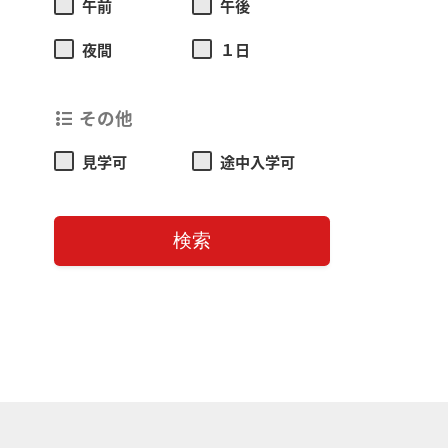
午前
午後
夜間
１日
その他
format_list_bulleted
見学可
途中入学可
検索