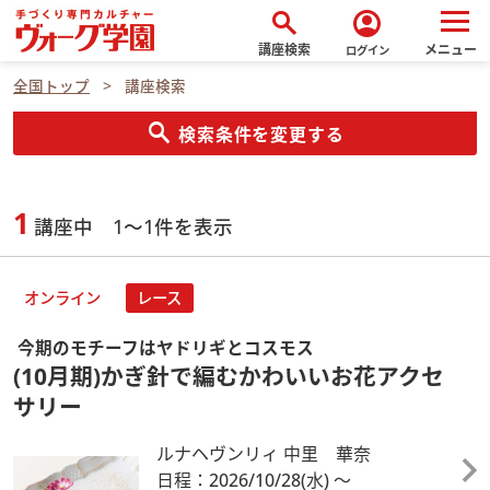
search
account_circle
講座検索
メニュー
ログイン
全国トップ
講座検索
search
検索条件を変更する
1
講座中 1～1件を表示
オンライン
レース
今期のモチーフはヤドリギとコスモス
(10月期)かぎ針で編むかわいいお花アクセ
サリー
ルナヘヴンリィ 中里 華奈
日程：2026/10/28
(水)
～