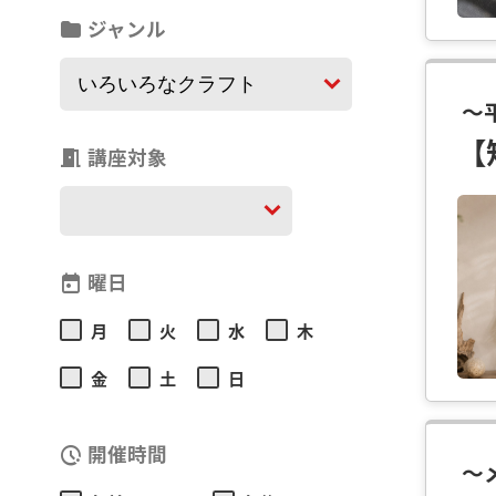
ジャンル
folder
～
【
講座対象
meeting_room
曜日
today
月
火
水
木
金
土
日
開催時間
pace
～