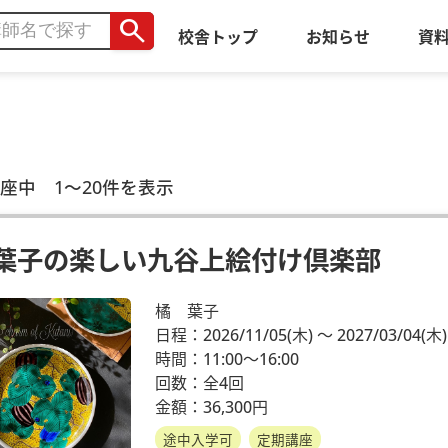
search
校舎トップ
お知らせ
資
座中 1～20件を表示
葉子の楽しい九谷上絵付け倶楽部
橘 葉子
日程：2026/11/05
(木)
～ 2027/03/04
(木)
時間：11:00～16:00
回数：全4回
金額：36,300円
途中入学可
定期講座