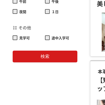
午前
午後
美
夜間
１日
その他
format_list_bulleted
見学可
途中入学可
検索
本
【
ッ