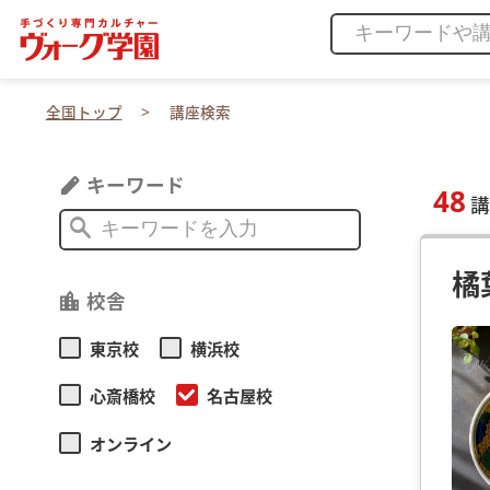
全国トップ
講座検索
キーワード
edit
48
講
search
橘
校舎
location_city
東京校
横浜校
心斎橋校
名古屋校
オンライン