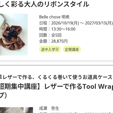
しく彩る大人のリボンスタイル
Belle chose 明希
日程：2026/10/19
(月)
～ 2027/03/15
(月)
時間：13:30～16:00
回数：全5回
金額：28,875円
途中入学可
定期講座
革レザーで作る、くるくる巻いて使うお道具ケース
短期集中講座】レザーで作るTool Wr
プ）
成瀬 弥生