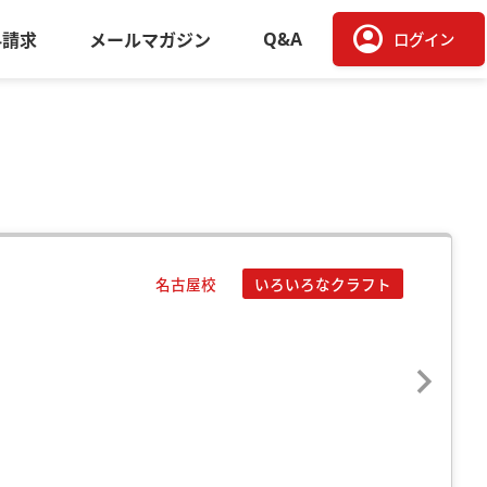
account_circle
Q&A
料請求
メールマガジン
ログイン
名古屋校
いろいろなクラフト