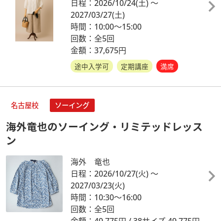
日程：2026/10/24
(土)
～
2027/03/27
(土)
時間：10:00～15:00
回数：全5回
金額：37,675円
途中入学可
定期講座
満席
名古屋校
ソーイング
海外竜也のソーイング・リミテッドレッス
ン
海外 竜也
日程：2026/10/27
(火)
～
2027/03/23
(火)
時間：10:30～16:00
回数：全5回
金額：49,775円 / 38サイズ 49,775円