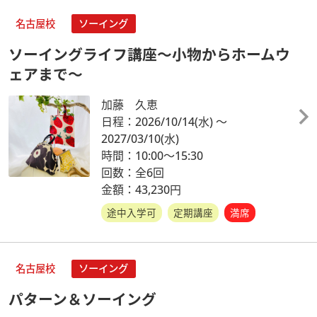
名古屋校
ソーイング
ソーイングライフ講座～小物からホームウ
ェアまで～
加藤 久恵
日程：2026/10/14
(水)
～
2027/03/10
(水)
時間：10:00～15:30
回数：全6回
金額：43,230円
途中入学可
定期講座
満席
名古屋校
ソーイング
パターン＆ソーイング