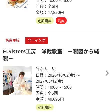
時間：10:00～15:00
回数：全6回
金額：47,850円
定期講座
満席
名古屋校
ソーイング
H.Sisters工房 洋裁教室 －製図から縫
製－
竹之内 瞳
日程：2026/10/02
(金)
～
2027/03/12
(金)
時間：10:00～15:00
回数：全5回
金額：40,095円
定期講座