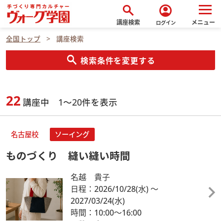
search
account_circle
講座検索
メニュー
ログイン
全国トップ
講座検索
search
検索条件を変更する
22
講座中 1～20件を表示
名古屋校
ソーイング
ものづくり 縫い縫い時間
名越 貴子
日程：2026/10/28
(水)
～
2027/03/24
(水)
時間：10:00～16:00