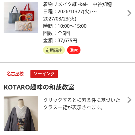
着物リメイク継 -kei- 中谷知穂
日程：2026/10/27
(火)
～
2027/03/23
(火)
時間：10:00～15:00
回数：全5回
金額：37,675円
定期講座
満席
名古屋校
ソーイング
KOTARO趣味の和裁教室
クリックすると検索条件に基づいた
クラス一覧が表示されます。