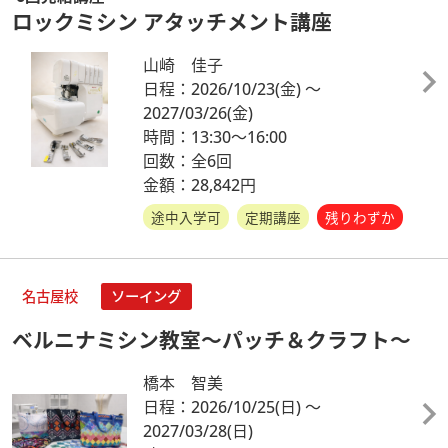
ロックミシン アタッチメント講座
山崎 佳子
日程：2026/10/23
(金)
～
2027/03/26
(金)
時間：13:30～16:00
回数：全6回
金額：28,842円
途中入学可
定期講座
残りわずか
名古屋校
ソーイング
ベルニナミシン教室～パッチ＆クラフト～
橋本 智美
日程：2026/10/25
(日)
～
2027/03/28
(日)