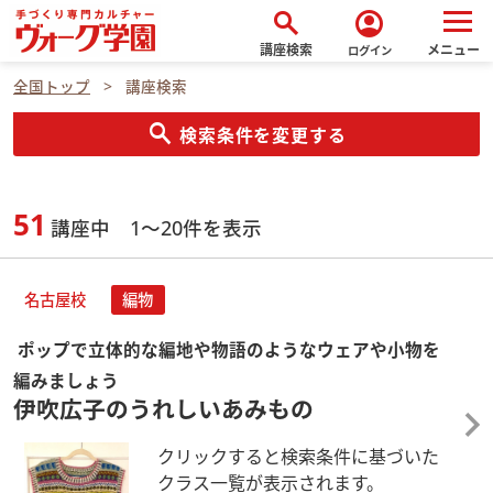
search
account_circle
講座検索
メニュー
ログイン
全国トップ
講座検索
search
検索条件を変更する
51
講座中 1～20件を表示
名古屋校
編物
ポップで立体的な編地や物語のようなウェアや小物を
編みましょう
伊吹広子のうれしいあみもの
クリックすると検索条件に基づいた
クラス一覧が表示されます。