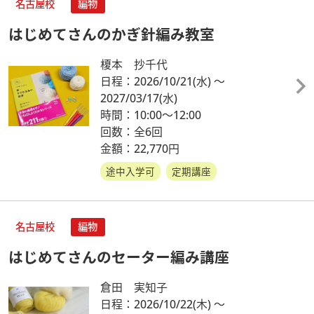
名古屋校
編物
はじめてさんのかぎ針編み教室
榎本 抄千代
日程：2026/10/21
(水)
～
2027/03/17
(水)
時間：10:00～12:00
回数：全6回
金額：22,770円
途中入学可
定期講座
名古屋校
編物
はじめてさんのセーター編み講座
倉田 実知子
日程：2026/10/22
(木)
～