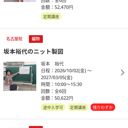
回数：全6回
金額：52,470円
定期講座
名古屋校
編物
坂本裕代のニット製図
坂本 裕代
日程：2026/10/02
(金)
～
2027/03/05
(金)
時間：10:00～15:30
回数：全6回
金額：50,622円
途中入学可
定期講座
残りわずか