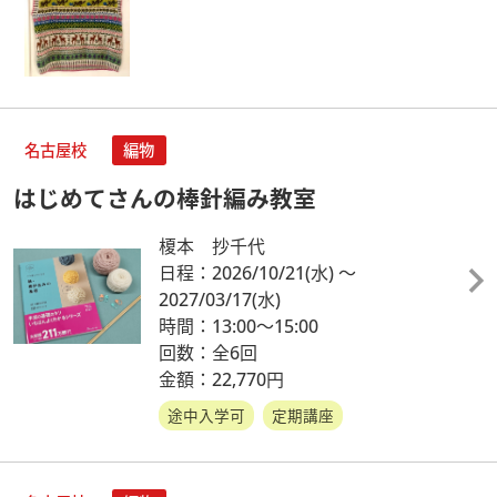
名古屋校
編物
はじめてさんの棒針編み教室
榎本 抄千代
日程：2026/10/21
(水)
～
2027/03/17
(水)
時間：13:00～15:00
回数：全6回
金額：22,770円
途中入学可
定期講座