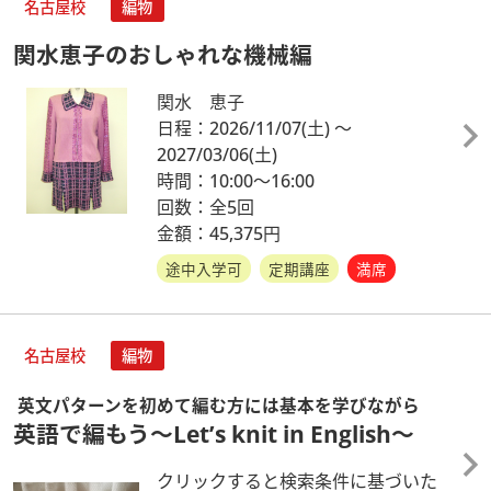
名古屋校
編物
関水恵子のおしゃれな機械編
関水 恵子
日程：2026/11/07
(土)
～
2027/03/06
(土)
時間：10:00～16:00
回数：全5回
金額：45,375円
途中入学可
定期講座
満席
名古屋校
編物
英文パターンを初めて編む方には基本を学びながら
英語で編もう～Let’s knit in English～
クリックすると検索条件に基づいた