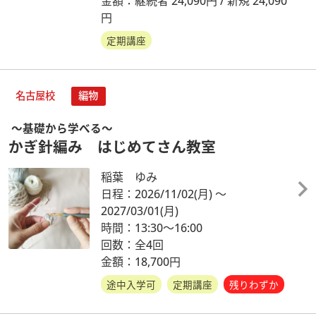
金額：継続者 24,090円 / 新規 24,090
円
定期講座
名古屋校
編物
～基礎から学べる～
かぎ針編み はじめてさん教室
稲葉 ゆみ
日程：2026/11/02
(月)
～
2027/03/01
(月)
時間：13:30～16:00
回数：全4回
金額：18,700円
途中入学可
定期講座
残りわずか