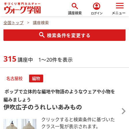
search
account_circle
講座検索
メニュー
ログイン
全国トップ
講座検索
search
検索条件を変更する
315
講座中 1～20件を表示
名古屋校
編物
ポップで立体的な編地や物語のようなウェアや小物を
編みましょう
伊吹広子のうれしいあみもの
クリックすると検索条件に基づいた
クラス一覧が表示されます。