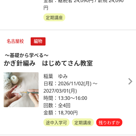
金額：継続者 24,090円 / 新規 24,090
円
定期講座
名古屋校
編物
～基礎から学べる～
かぎ針編み はじめてさん教室
稲葉 ゆみ
日程：2026/11/02
(月)
～
2027/03/01
(月)
時間：13:30～16:00
回数：全4回
金額：18,700円
途中入学可
定期講座
残りわずか