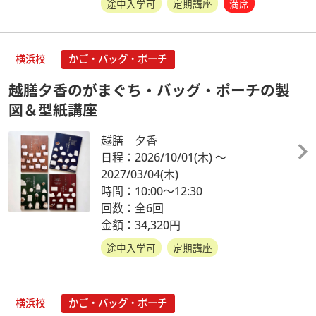
途中入学可
定期講座
満席
横浜校
かご・バッグ・ポーチ
越膳夕香のがまぐち・バッグ・ポーチの製
図＆型紙講座
越膳 夕香
日程：2026/10/01
(木)
～
2027/03/04
(木)
時間：10:00～12:30
回数：全6回
金額：34,320円
途中入学可
定期講座
横浜校
かご・バッグ・ポーチ