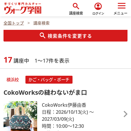
search
account_circle
講座検索
メニュー
ログイン
全国トップ
講座検索
search
検索条件を変更する
17
講座中 1～17件を表示
横浜校
かご・バッグ・ポーチ
CokoWorksの縫わないがま口
CokoWorks伊藤由香
日程：2026/10/13
(火)
～
2027/03/09
(火)
時間：10:00～12:30