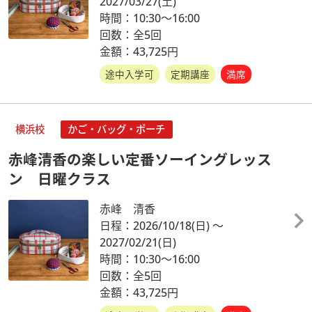
2027/03/27
(土)
時間：10:30～16:00
回数：全5回
金額：43,725円
途中入学可
定期講座
満席
横浜校
かご・バッグ・ポーチ
赤峰清香の楽しい定番ソーイングレッス
ン 日曜クラス
赤峰 清香
日程：2026/10/18
(日)
～
2027/02/21
(日)
時間：10:30～16:00
回数：全5回
金額：43,725円