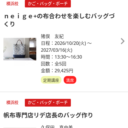
横浜校
かご・バッグ・ポーチ
ｎｅｉｇｅ+の布合わせを楽しむバッグづ
くり
猪俣 友紀
日程：2026/10/20
(火)
～
2027/03/16
(火)
時間：13:30～16:30
回数：全5回
金額：29,425円
定期講座
満席
横浜校
かご・バッグ・ポーチ
帆布専門店リデ店長のバッグ作り
久保田 真由美