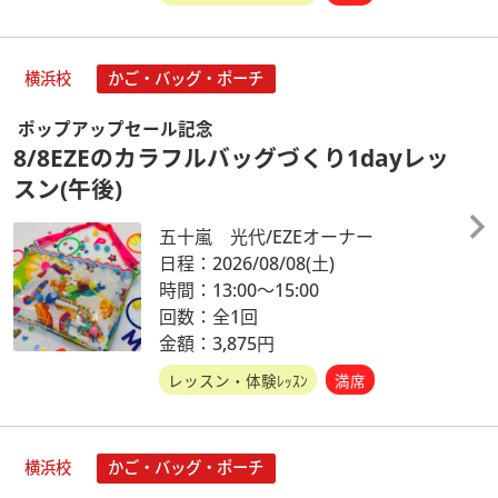
横浜校
かご・バッグ・ポーチ
ポップアップセール記念
8/8EZEのカラフルバッグづくり1dayレッ
スン(午後)
五十嵐 光代/EZEオーナー
日程：2026/08/08
(土)
時間：13:00～15:00
回数：全1回
金額：3,875円
レッスン・体験ﾚｯｽﾝ
満席
横浜校
かご・バッグ・ポーチ