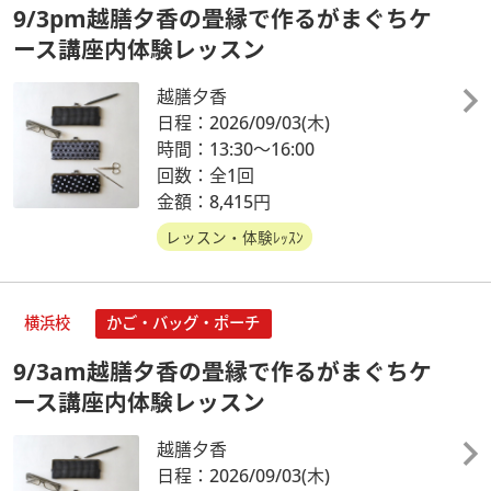
9/3pm越膳夕香の畳縁で作るがまぐちケ
ース講座内体験レッスン
越膳夕香
日程：2026/09/03
(木)
時間：13:30～16:00
回数：全1回
金額：8,415円
レッスン・体験ﾚｯｽﾝ
横浜校
かご・バッグ・ポーチ
9/3am越膳夕香の畳縁で作るがまぐちケ
ース講座内体験レッスン
越膳夕香
日程：2026/09/03
(木)