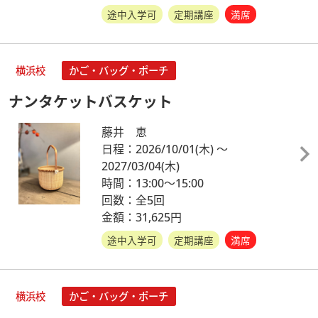
途中入学可
定期講座
満席
横浜校
かご・バッグ・ポーチ
ナンタケットバスケット
藤井 恵
日程：2026/10/01
(木)
～
2027/03/04
(木)
時間：13:00～15:00
回数：全5回
金額：31,625円
途中入学可
定期講座
満席
横浜校
かご・バッグ・ポーチ