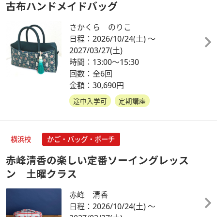
古布ハンドメイドバッグ
さかくら のりこ
日程：2026/10/24
(土)
～
2027/03/27
(土)
時間：13:00～15:30
回数：全6回
金額：30,690円
途中入学可
定期講座
横浜校
かご・バッグ・ポーチ
赤峰清香の楽しい定番ソーイングレッス
ン 土曜クラス
赤峰 清香
日程：2026/10/24
(土)
～