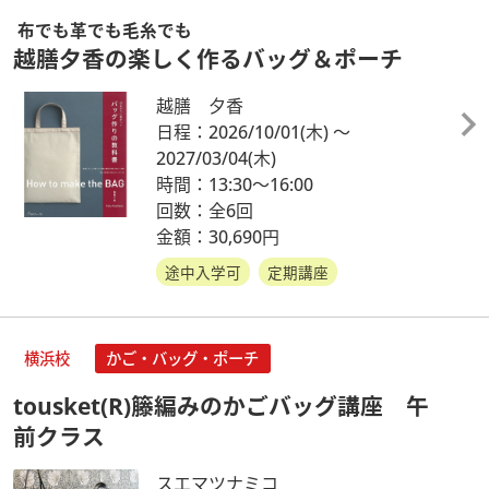
布でも革でも毛糸でも
越膳夕香の楽しく作るバッグ＆ポーチ
越膳 夕香
日程：2026/10/01
(木)
～
2027/03/04
(木)
時間：13:30～16:00
回数：全6回
金額：30,690円
途中入学可
定期講座
横浜校
かご・バッグ・ポーチ
tousket(R)籐編みのかごバッグ講座 午
前クラス
スエマツナミコ