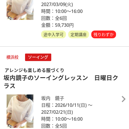
2027/03/09
(火)
時間：10:00～16:00
回数：全6回
金額：59,730円
途中入学可
定期講座
残りわずか
横浜校
ソーイング
アレンジも楽しめる服づくり
坂内鏡子のソーイングレッスン 日曜日ク
ラス
坂内 鏡子
日程：2026/10/11
(日)
～
2027/02/21
(日)
時間：10:00～16:00
回数：全5回