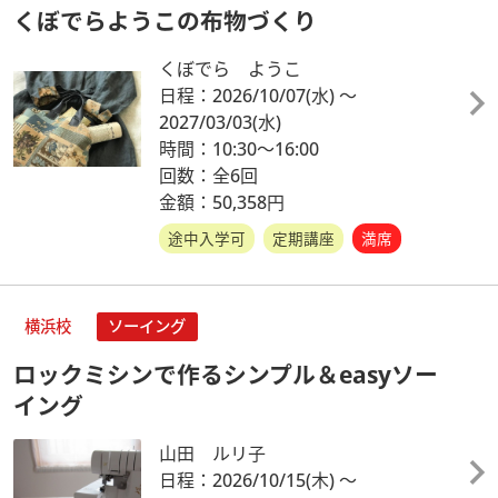
くぼでらようこの布物づくり
くぼでら ようこ
日程：2026/10/07
(水)
～
2027/03/03
(水)
時間：10:30～16:00
回数：全6回
金額：50,358円
途中入学可
定期講座
満席
横浜校
ソーイング
ロックミシンで作るシンプル＆easyソー
イング
山田 ルリ子
日程：2026/10/15
(木)
～