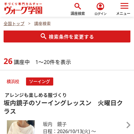
search
account_circle
講座検索
メニュー
ログイン
全国トップ
講座検索
search
検索条件を変更する
26
講座中 1～20件を表示
横浜校
ソーイング
アレンジも楽しめる服づくり
坂内鏡子のソーイングレッスン 火曜日ク
ラス
坂内 鏡子
日程：2026/10/13
(火)
～