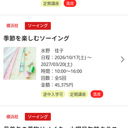
定期講座
満席
横浜校
ソーイング
季節を楽しむソーイング
水野 佳子
日程：2026/10/17
(土)
～
2027/03/20
(土)
時間：10:00～16:00
回数：全5回
金額：45,375円
途中入学可
定期講座
満席
横浜校
ソーイング