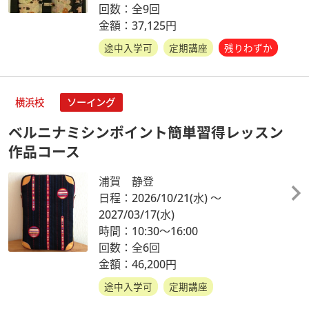
回数：全9回
金額：37,125円
途中入学可
定期講座
残りわずか
横浜校
ソーイング
ベルニナミシンポイント簡単習得レッスン
作品コース
浦賀 静登
日程：2026/10/21
(水)
～
2027/03/17
(水)
時間：10:30～16:00
回数：全6回
金額：46,200円
途中入学可
定期講座