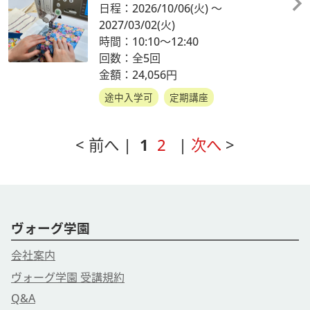
日程：2026/10/06
(火)
～
2027/03/02
(火)
時間：10:10～12:40
回数：全5回
金額：24,056円
途中入学可
定期講座
< 前へ |
1
2
|
次へ
>
ヴォーグ学園
会社案内
ヴォーグ学園 受講規約
Q&A