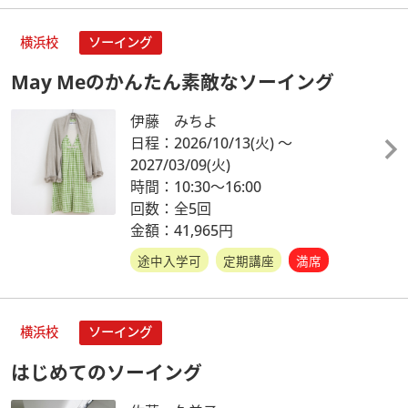
横浜校
ソーイング
May Meのかんたん素敵なソーイング
伊藤 みちよ
日程：2026/10/13
(火)
～
2027/03/09
(火)
時間：10:30～16:00
回数：全5回
金額：41,965円
途中入学可
定期講座
満席
横浜校
ソーイング
はじめてのソーイング