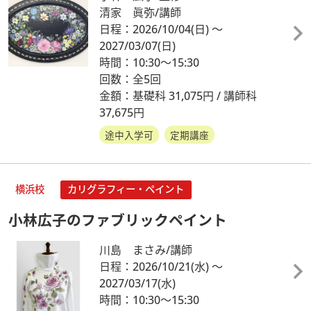
清家 眞弥/講師
日程：2026/10/04
(日)
～
2027/03/07
(日)
時間：10:30～15:30
回数：全5回
金額：基礎科 31,075円 / 講師科
37,675円
途中入学可
定期講座
横浜校
カリグラフィー・ペイント
小林広子のファブリックペイント
川島 まさみ/講師
日程：2026/10/21
(水)
～
2027/03/17
(水)
時間：10:30～15:30