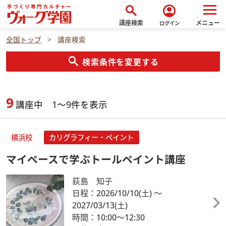
search
account_circle
講座検索
メニュー
ログイン
全国トップ
講座検索
search
検索条件を変更する
9
講座中 1～9件を表示
横浜校
カリグラフィー・ペイント
マイペースで学ぶトールペイント講座
荻島 知子
日程：2026/10/10
(土)
～
2027/03/13
(土)
時間：10:00～12:30