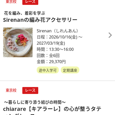
東京校
レース
花を編み、着彩を学ぶ
Sirenanの編み花アクセサリー
Sirenan（しれんあん）
日程：2026/10/16
(金)
～
2027/03/19
(金)
時間：13:30～16:00
回数：全6回
金額：29,370円
途中入学可
定期講座
東京校
レース
～暮らしに寄り添う結びの時間～
chiarare【キアラーレ】の心が整うタテ