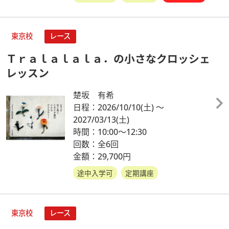
東京校
レース
Ｔｒａｌａｌａｌａ．の小さなクロッシェ
レッスン
楚坂 有希
日程：2026/10/10
(土)
～
2027/03/13
(土)
時間：10:00～12:30
回数：全6回
金額：29,700円
途中入学可
定期講座
東京校
レース