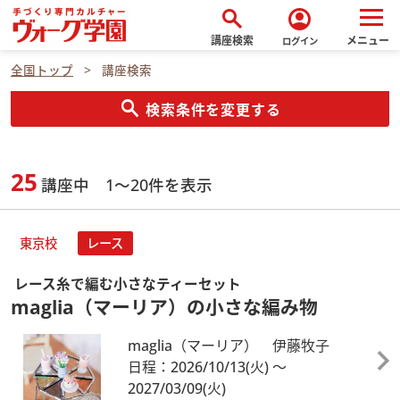
search
account_circle
講座検索
メニュー
ログイン
全国トップ
講座検索
search
検索条件を変更する
25
講座中 1～20件を表示
東京校
レース
レース糸で編む小さなティーセット
maglia（マーリア）の小さな編み物
maglia（マーリア） 伊藤牧子
日程：2026/10/13
(火)
～
2027/03/09
(火)