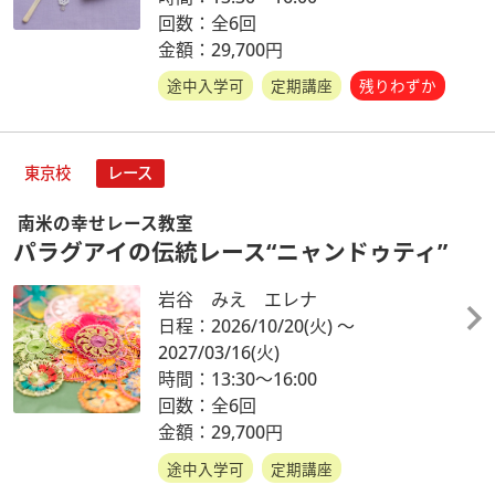
回数：全6回
金額：29,700円
途中入学可
定期講座
残りわずか
東京校
レース
南米の幸せレース教室
パラグアイの伝統レース“ニャンドゥティ”
岩谷 みえ エレナ
日程：2026/10/20
(火)
～
2027/03/16
(火)
時間：13:30～16:00
回数：全6回
金額：29,700円
途中入学可
定期講座