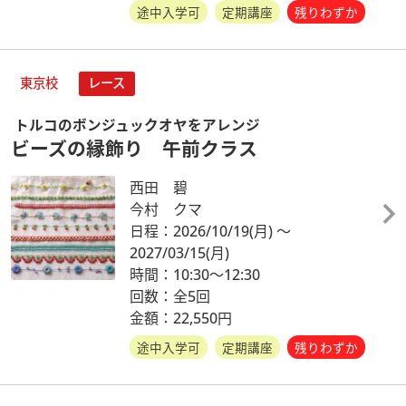
途中入学可
定期講座
残りわずか
東京校
レース
トルコのボンジュックオヤをアレンジ
ビーズの縁飾り 午前クラス
西田 碧
今村 クマ
日程：2026/10/19
(月)
～
2027/03/15
(月)
時間：10:30～12:30
回数：全5回
金額：22,550円
途中入学可
定期講座
残りわずか