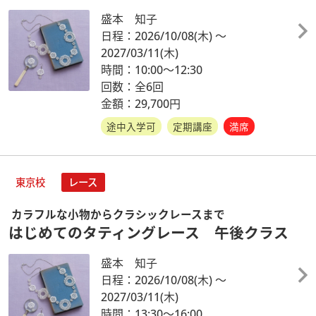
盛本 知子
日程：2026/10/08
(木)
～
2027/03/11
(木)
時間：10:00～12:30
回数：全6回
金額：29,700円
途中入学可
定期講座
満席
東京校
レース
カラフルな小物からクラシックレースまで
はじめてのタティングレース 午後クラス
盛本 知子
日程：2026/10/08
(木)
～
2027/03/11
(木)
時間：13:30～16:00