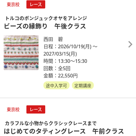
東京校
レース
トルコのボンジュックオヤをアレンジ
ビーズの縁飾り 午後クラス
西田 碧
日程：2026/10/19
(月)
～
2027/03/15
(月)
時間：13:30～15:30
回数：全5回
金額：22,550円
途中入学可
定期講座
東京校
レース
カラフルな小物からクラシックレースまで
はじめてのタティングレース 午前クラス