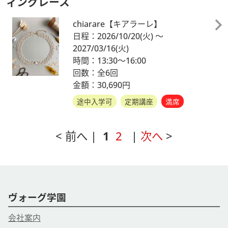
ィングレース
chiarare【キアラーレ】
日程：2026/10/20
(火)
～
2027/03/16
(火)
時間：13:30～16:00
回数：全6回
金額：30,690円
途中入学可
定期講座
満席
< 前へ |
1
2
|
次へ
>
ヴォーグ学園
会社案内